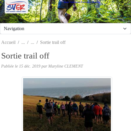
Stade Valeriquais Endurance Running
Panneau de gestion des cookies
Accueil
Sortie trail off
Sortie trail off
Publiée le
15 déc. 2019
par Maryline CLEMENT