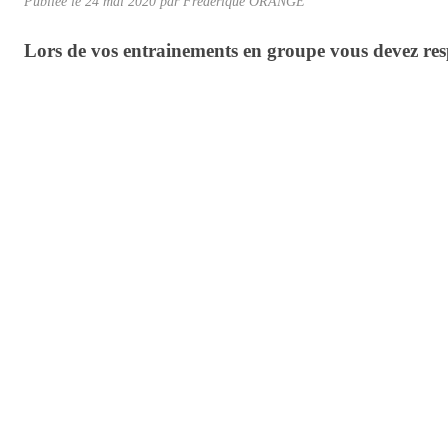
Publiée le
24 mai 2020
par Frédérique ORANGE
Lors de vos entrainements en groupe vous devez re