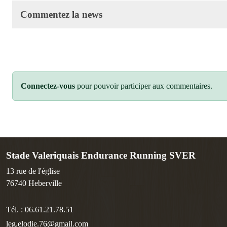
Commentez la news
Connectez-vous
pour pouvoir participer aux commentaires.
Stade Valeriquais Endurance Running SVER
13 rue de l'église
76740
Heberville
Tél. :
06.61.21.78.51
leg.elodie.76@gmail.com