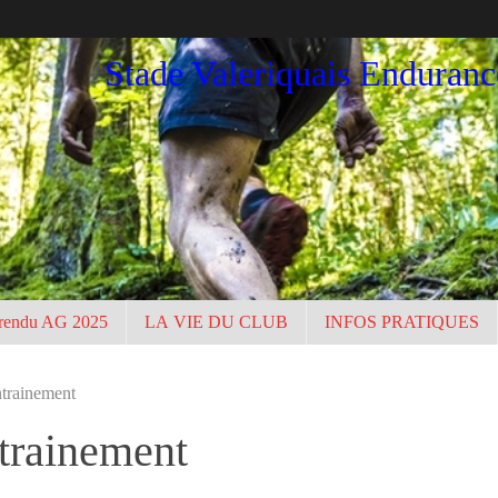
Stade Valeriquais Enduran
rendu AG 2025
LA VIE DU CLUB
INFOS PRATIQUES
trainement
trainement