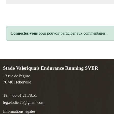
Connectez-vous
pour pouvoir participer aux commentaires.
Stade Valeriquais Endurance Running SVER
13 rue de l'église
76740
Heberville
Tél. :
06.61.21.78.51
leg.elodie.76@gmail.com
Informations légales