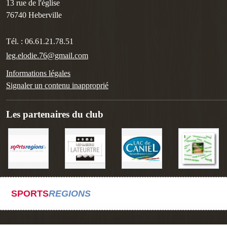
13 rue de l'église
76740
Heberville
Tél. :
06.61.21.78.51
leg.elodie.76@gmail.com
Informations légales
Signaler un contenu inapproprié
Les partenaires du club
SPORTS
REGIONS