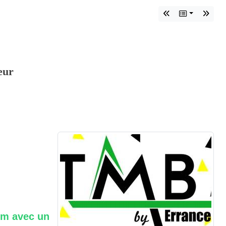
ieur
km
avec un