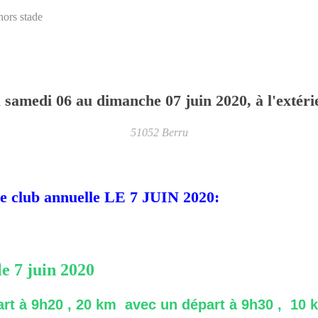
hors stade
u
samedi
06
au
dimanche
07
juin
2020
, à l'extér
51052
Berru
e club annuelle LE 7 JUIN 2020:
le 7 juin 2020
rt à 9h20 ,
20 km
avec un départ à 9h30 ,
10 