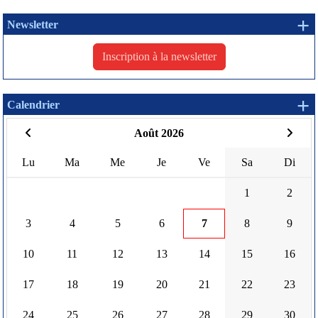
+ 
Newsletter
Inscription à la newsletter
+
Calendrier
Août 2026
Lu
Ma
Me
Je
Ve
Sa
Di
1
2
3
4
5
6
7
8
9
10
11
12
13
14
15
16
17
18
19
20
21
22
23
24
25
26
27
28
29
30