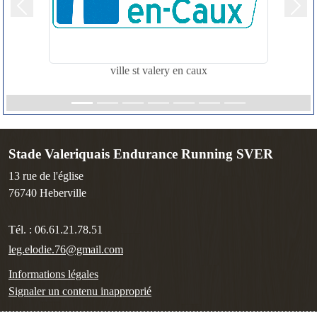
Précedent
Suiv
ville st valery en caux
Stade Valeriquais Endurance Running SVER
13 rue de l'église
76740
Heberville
Tél. :
06.61.21.78.51
leg.elodie.76@gmail.com
Informations légales
Signaler un contenu inapproprié