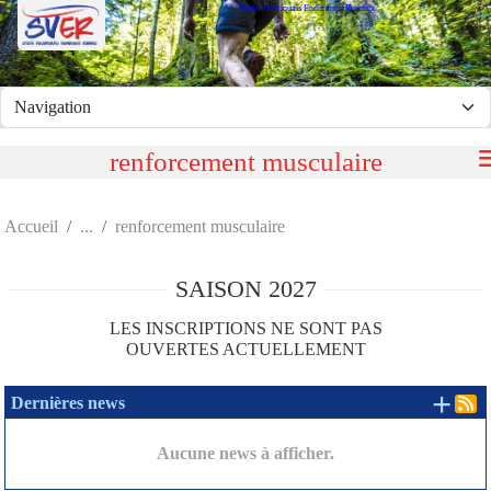
Stade Valeriquais Endurance Running
Panneau de gestion des cookies
renforcement musculaire
Accueil
renforcement musculaire
SAISON 2027
LES INSCRIPTIONS NE SONT PAS
OUVERTES ACTUELLEMENT
+ d
Dernières news
Aucune news à afficher.