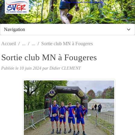
Stade Valeriquais Endurance Running
Panneau de gestion des cookies
Accueil
Sortie club MN à Fougeres
Sortie club MN à Fougeres
Publiée le
10 juin 2024
par Didier CLEMENT