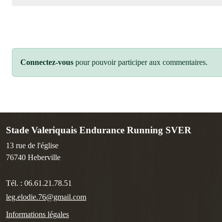
Connectez-vous
pour pouvoir participer aux commentaires.
Stade Valeriquais Endurance Running SVER
13 rue de l'église
76740
Heberville
Tél. :
06.61.21.78.51
leg.elodie.76@gmail.com
Informations légales