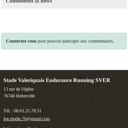
Commentez la news
Connectez-vous
pour pouvoir participer aux commentaires.
Stade Valeriquais Endurance Running SVER
13 rue de l'église
76740
Heberville
Tél. :
06.61.21.78.51
leg.elodie.76@gmail.com