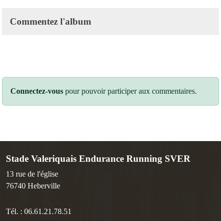
Commentez l'album
Connectez-vous
pour pouvoir participer aux commentaires.
Stade Valeriquais Endurance Running SVER
13 rue de l'église
76740
Heberville
Tél. :
06.61.21.78.51