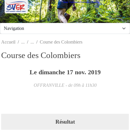
Stade Valeriquais Endurance Running
Panneau de gestion des cookies
Accueil
Course des Colombiers
Course des Colombiers
Le
dimanche
17
nov.
2019
OFFRANVILLE
- de 09h à 11h30
Résultat